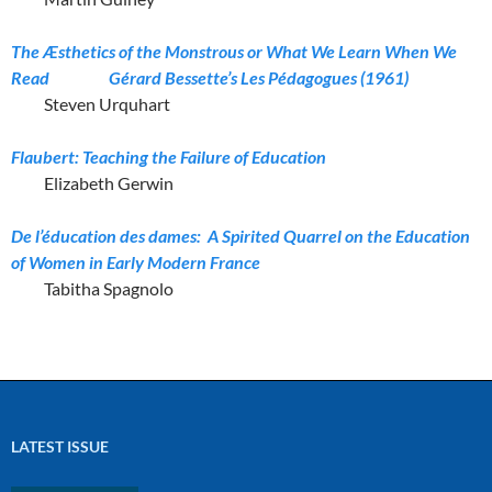
The Æsthetics of the Monstrous or What We Learn When We
Read
Gérard Bessette’s Les Pédagogues (1961)
Steven Urquhart
Flaubert: Teaching the Failure of Education
Elizabeth Gerwin
De l’éducation des dames: A Spirited Quarrel on the Education
of
Women in
Early Modern France
Tabitha Spagnolo
LATEST ISSUE